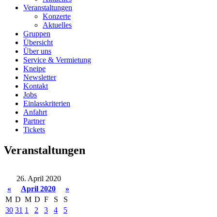
Veranstaltungen
Konzerte
Aktuelles
Gruppen
Übersicht
Über uns
Service & Vermietung
Kneipe
Newsletter
Kontakt
Jobs
Einlasskriterien
Anfahrt
Partner
Tickets
Veranstaltungen
26. April 2020
«
April 2020
»
M
D
M
D
F
S
S
30
31
1
2
3
4
5