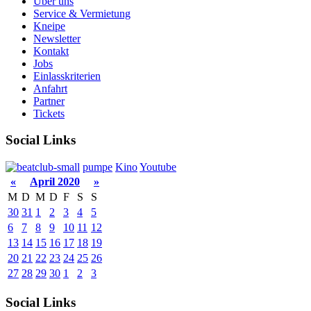
Über uns
Service & Vermietung
Kneipe
Newsletter
Kontakt
Jobs
Einlasskriterien
Anfahrt
Partner
Tickets
Social Links
pumpe
Kino
Youtube
«
April 2020
»
M
D
M
D
F
S
S
30
31
1
2
3
4
5
6
7
8
9
10
11
12
13
14
15
16
17
18
19
20
21
22
23
24
25
26
27
28
29
30
1
2
3
Social Links