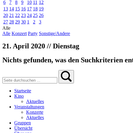
6
7
8
9
10
11
12
13
14
15
16
17
18
19
20
21
22
23
24
25
26
27
28
29
30
1
2
3
Alle
Alle
Konzert
Party
Sonstige/Andere
21. April 2020 // Dienstag
Nichts gefunden, was den Suchkriterien ent
Startseite
Kino
Aktuelles
Veranstaltungen
Konzerte
Aktuelles
Gruppen
Übersicht