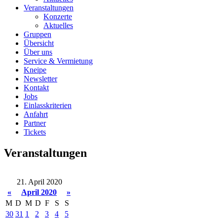
Veranstaltungen
Konzerte
Aktuelles
Gruppen
Übersicht
Über uns
Service & Vermietung
Kneipe
Newsletter
Kontakt
Jobs
Einlasskriterien
Anfahrt
Partner
Tickets
Veranstaltungen
21. April 2020
«
April 2020
»
M
D
M
D
F
S
S
30
31
1
2
3
4
5