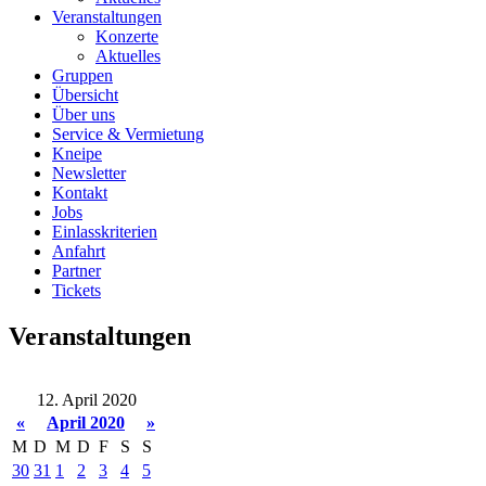
Veranstaltungen
Konzerte
Aktuelles
Gruppen
Übersicht
Über uns
Service & Vermietung
Kneipe
Newsletter
Kontakt
Jobs
Einlasskriterien
Anfahrt
Partner
Tickets
Veranstaltungen
12. April 2020
«
April 2020
»
M
D
M
D
F
S
S
30
31
1
2
3
4
5