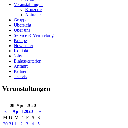
Veranstaltungen
Konzerte
Aktuelles
Gruppen
Übersicht
Über uns
Service & Vermietung
Kneipe
Newsletter
Kontakt
Jobs
Einlasskriterien
Anfahrt
Partner
Tickets
Veranstaltungen
08. April 2020
«
April 2020
»
M
D
M
D
F
S
S
30
31
1
2
3
4
5