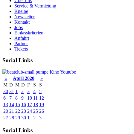
Über uns
Service & Vermietung
Kneipe
Newsletter
Kontakt
Jobs
Einlasskriterien
Anfahrt
Partner
Tickets
Social Links
pumpe
Kino
Youtube
«
April 2020
»
M
D
M
D
F
S
S
30
31
1
2
3
4
5
6
7
8
9
10
11
12
13
14
15
16
17
18
19
20
21
22
23
24
25
26
27
28
29
30
1
2
3
Social Links