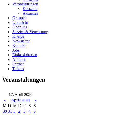
Veranstaltungen
Konzerte
Aktuelles
Gruppen
Übersicht
Über uns
Service & Vermietung
Kneipe
Newsletter
Kontakt
Jobs
Einlasskriterien
Anfahrt
Partner
Tickets
Veranstaltungen
17. April 2020
«
April 2020
»
M
D
M
D
F
S
S
30
31
1
2
3
4
5