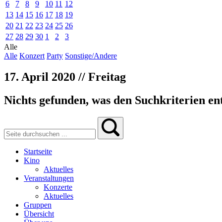
6
7
8
9
10
11
12
13
14
15
16
17
18
19
20
21
22
23
24
25
26
27
28
29
30
1
2
3
Alle
Alle
Konzert
Party
Sonstige/Andere
17. April 2020 // Freitag
Nichts gefunden, was den Suchkriterien ent
Startseite
Kino
Aktuelles
Veranstaltungen
Konzerte
Aktuelles
Gruppen
Übersicht