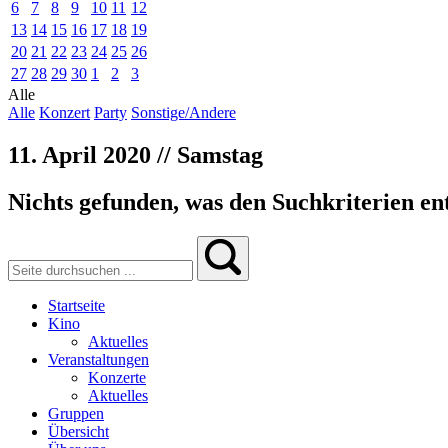
6
7
8
9
10
11
12
13
14
15
16
17
18
19
20
21
22
23
24
25
26
27
28
29
30
1
2
3
Alle
Alle
Konzert
Party
Sonstige/Andere
11. April 2020 // Samstag
Nichts gefunden, was den Suchkriterien ent
Startseite
Kino
Aktuelles
Veranstaltungen
Konzerte
Aktuelles
Gruppen
Übersicht