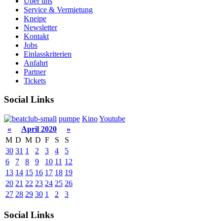
Über uns
Service & Vermietung
Kneipe
Newsletter
Kontakt
Jobs
Einlasskriterien
Anfahrt
Partner
Tickets
Social Links
pumpe
Kino
Youtube
«
April 2020
»
M
D
M
D
F
S
S
30
31
1
2
3
4
5
6
7
8
9
10
11
12
13
14
15
16
17
18
19
20
21
22
23
24
25
26
27
28
29
30
1
2
3
Social Links