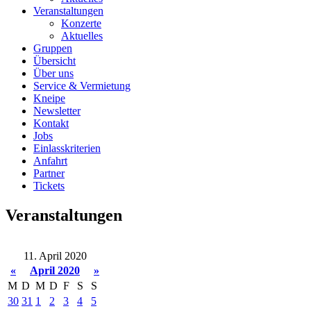
Veranstaltungen
Konzerte
Aktuelles
Gruppen
Übersicht
Über uns
Service & Vermietung
Kneipe
Newsletter
Kontakt
Jobs
Einlasskriterien
Anfahrt
Partner
Tickets
Veranstaltungen
11. April 2020
«
April 2020
»
M
D
M
D
F
S
S
30
31
1
2
3
4
5