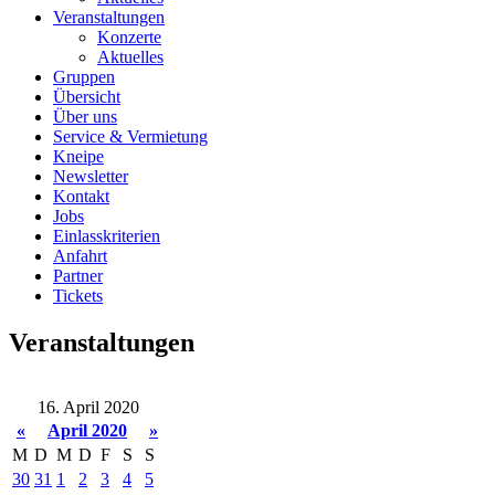
Veranstaltungen
Konzerte
Aktuelles
Gruppen
Übersicht
Über uns
Service & Vermietung
Kneipe
Newsletter
Kontakt
Jobs
Einlasskriterien
Anfahrt
Partner
Tickets
Veranstaltungen
16. April 2020
«
April 2020
»
M
D
M
D
F
S
S
30
31
1
2
3
4
5