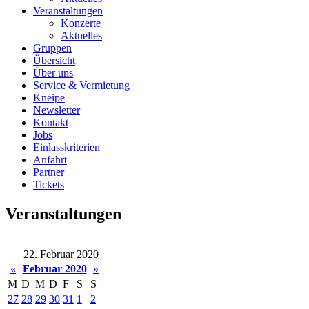
Veranstaltungen
Konzerte
Aktuelles
Gruppen
Übersicht
Über uns
Service & Vermietung
Kneipe
Newsletter
Kontakt
Jobs
Einlasskriterien
Anfahrt
Partner
Tickets
Veranstaltungen
22. Februar 2020
«
Februar 2020
»
M
D
M
D
F
S
S
27
28
29
30
31
1
2