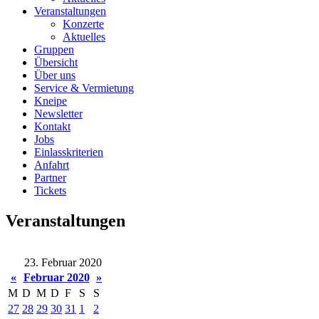
Veranstaltungen
Konzerte
Aktuelles
Gruppen
Übersicht
Über uns
Service & Vermietung
Kneipe
Newsletter
Kontakt
Jobs
Einlasskriterien
Anfahrt
Partner
Tickets
Veranstaltungen
23. Februar 2020
«
Februar 2020
»
M
D
M
D
F
S
S
27
28
29
30
31
1
2