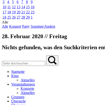
3
4
5
6
7
8
9
10
11
12
13
14
15
16
17
18
19
20
21
22
23
24
25
26
27
28
29
1
Alle
Alle
Konzert
Party
Sonstige/Andere
28. Februar 2020 // Freitag
Nichts gefunden, was den Suchkriterien ent
Startseite
Kino
Aktuelles
Veranstaltungen
Konzerte
Aktuelles
Gruppen
Übersicht