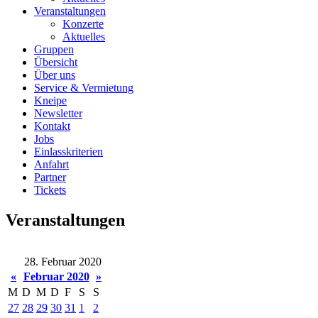
Veranstaltungen
Konzerte
Aktuelles
Gruppen
Übersicht
Über uns
Service & Vermietung
Kneipe
Newsletter
Kontakt
Jobs
Einlasskriterien
Anfahrt
Partner
Tickets
Veranstaltungen
28. Februar 2020
«
Februar 2020
»
M
D
M
D
F
S
S
27
28
29
30
31
1
2