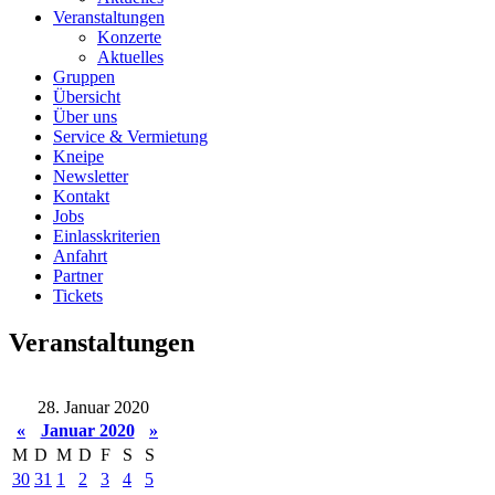
Veranstaltungen
Konzerte
Aktuelles
Gruppen
Übersicht
Über uns
Service & Vermietung
Kneipe
Newsletter
Kontakt
Jobs
Einlasskriterien
Anfahrt
Partner
Tickets
Veranstaltungen
28. Januar 2020
«
Januar 2020
»
M
D
M
D
F
S
S
30
31
1
2
3
4
5