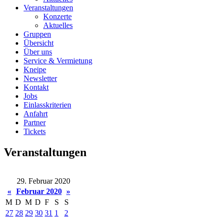
Veranstaltungen
Konzerte
Aktuelles
Gruppen
Übersicht
Über uns
Service & Vermietung
Kneipe
Newsletter
Kontakt
Jobs
Einlasskriterien
Anfahrt
Partner
Tickets
Veranstaltungen
29. Februar 2020
«
Februar 2020
»
M
D
M
D
F
S
S
27
28
29
30
31
1
2