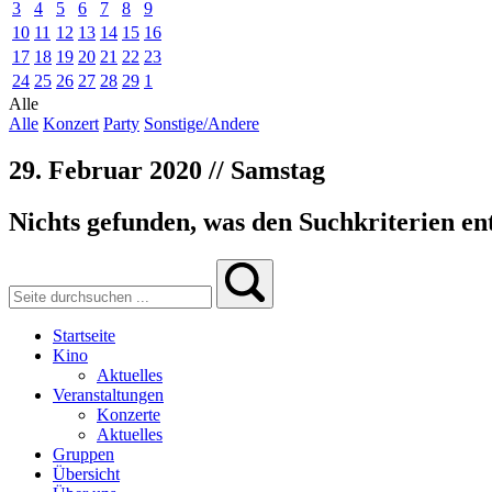
3
4
5
6
7
8
9
10
11
12
13
14
15
16
17
18
19
20
21
22
23
24
25
26
27
28
29
1
Alle
Alle
Konzert
Party
Sonstige/Andere
29. Februar 2020 // Samstag
Nichts gefunden, was den Suchkriterien ent
Startseite
Kino
Aktuelles
Veranstaltungen
Konzerte
Aktuelles
Gruppen
Übersicht