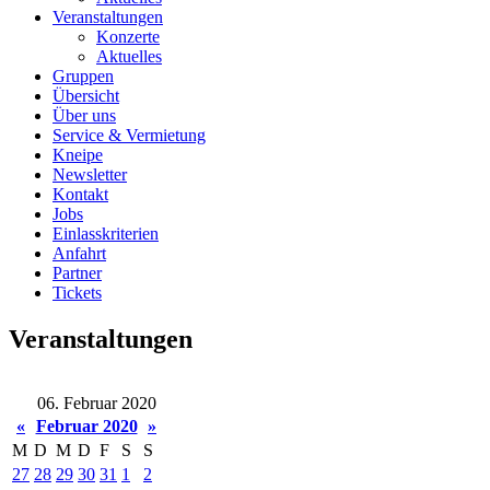
Veranstaltungen
Konzerte
Aktuelles
Gruppen
Übersicht
Über uns
Service & Vermietung
Kneipe
Newsletter
Kontakt
Jobs
Einlasskriterien
Anfahrt
Partner
Tickets
Veranstaltungen
06. Februar 2020
«
Februar 2020
»
M
D
M
D
F
S
S
27
28
29
30
31
1
2