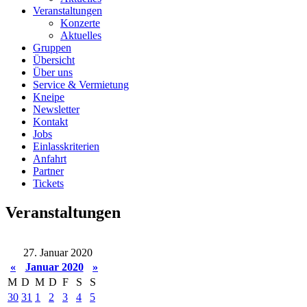
Veranstaltungen
Konzerte
Aktuelles
Gruppen
Übersicht
Über uns
Service & Vermietung
Kneipe
Newsletter
Kontakt
Jobs
Einlasskriterien
Anfahrt
Partner
Tickets
Veranstaltungen
27. Januar 2020
«
Januar 2020
»
M
D
M
D
F
S
S
30
31
1
2
3
4
5