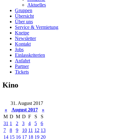
Aktuelles
Gruppen
Übersicht
Über uns
Service & Vermietung
Kneipe
Newsletter
Kontakt
Jobs
Einlasskriterien
Anfahrt
Partner
Tickets
Kino
31. August 2017
«
August 2017
»
M
D
M
D
F
S
S
31
1
2
3
4
5
6
7
8
9
10
11
12
13
14
15
16
17
18
19
20