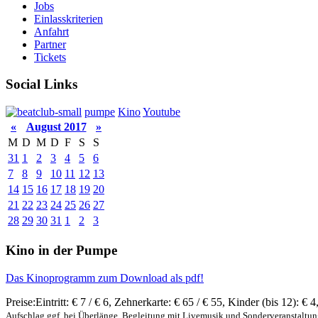
Jobs
Einlasskriterien
Anfahrt
Partner
Tickets
Social Links
pumpe
Kino
Youtube
«
August 2017
»
M
D
M
D
F
S
S
31
1
2
3
4
5
6
7
8
9
10
11
12
13
14
15
16
17
18
19
20
21
22
23
24
25
26
27
28
29
30
31
1
2
3
Kino in der Pumpe
Das Kinoprogramm zum Download als pdf!
Preise:
Eintritt:
€ 7 / € 6
,
Zehnerkarte:
€ 65 / € 55
,
Kinder (bis 12):
€ 4
Aufschlag ggf. bei Überlänge, Begleitung mit Livemusik und Sonderveranstaltu