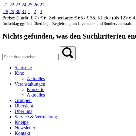
21
22
23
24
25
26
27
28
29
30
31
1
2
3
Preise:
Eintritt:
€ 7 / € 6
,
Zehnerkarte:
€ 65 / € 55
,
Kinder (bis 12):
€ 4
Aufschlag ggf. bei Überlänge, Begleitung mit Livemusik und Sonderveranstaltu
Nichts gefunden, was den Suchkriterien ent
Startseite
Kino
Aktuelles
Veranstaltungen
Konzerte
Aktuelles
Gruppen
Übersicht
Über uns
Service & Vermietung
Kneipe
Newsletter
Kontakt