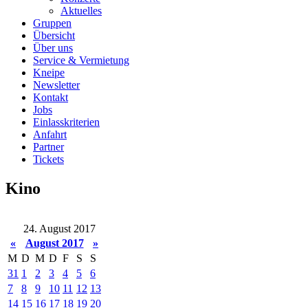
Aktuelles
Gruppen
Übersicht
Über uns
Service & Vermietung
Kneipe
Newsletter
Kontakt
Jobs
Einlasskriterien
Anfahrt
Partner
Tickets
Kino
24. August 2017
«
August 2017
»
M
D
M
D
F
S
S
31
1
2
3
4
5
6
7
8
9
10
11
12
13
14
15
16
17
18
19
20