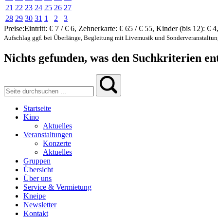
21
22
23
24
25
26
27
28
29
30
31
1
2
3
Preise:
Eintritt:
€ 7 / € 6
,
Zehnerkarte:
€ 65 / € 55
,
Kinder (bis 12):
€ 4
Aufschlag ggf. bei Überlänge, Begleitung mit Livemusik und Sonderveranstaltu
Nichts gefunden, was den Suchkriterien ent
Startseite
Kino
Aktuelles
Veranstaltungen
Konzerte
Aktuelles
Gruppen
Übersicht
Über uns
Service & Vermietung
Kneipe
Newsletter
Kontakt