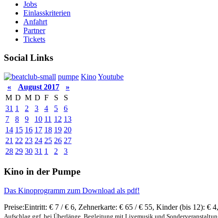
Jobs
Einlasskriterien
Anfahrt
Partner
Tickets
Social Links
pumpe
Kino
Youtube
«
August 2017
»
M
D
M
D
F
S
S
31
1
2
3
4
5
6
7
8
9
10
11
12
13
14
15
16
17
18
19
20
21
22
23
24
25
26
27
28
29
30
31
1
2
3
Kino in der Pumpe
Das Kinoprogramm zum Download als pdf!
Preise:
Eintritt:
€ 7 / € 6
,
Zehnerkarte:
€ 65 / € 55
,
Kinder (bis 12):
€ 4
Aufschlag ggf. bei Überlänge, Begleitung mit Livemusik und Sonderveranstaltu