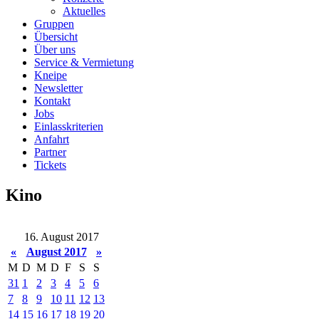
Aktuelles
Gruppen
Übersicht
Über uns
Service & Vermietung
Kneipe
Newsletter
Kontakt
Jobs
Einlasskriterien
Anfahrt
Partner
Tickets
Kino
16. August 2017
«
August 2017
»
M
D
M
D
F
S
S
31
1
2
3
4
5
6
7
8
9
10
11
12
13
14
15
16
17
18
19
20