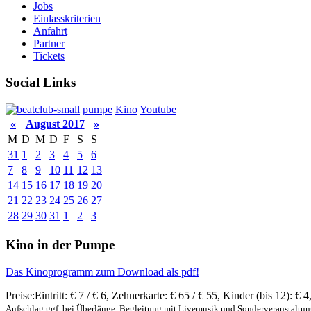
Jobs
Einlasskriterien
Anfahrt
Partner
Tickets
Social Links
pumpe
Kino
Youtube
«
August 2017
»
M
D
M
D
F
S
S
31
1
2
3
4
5
6
7
8
9
10
11
12
13
14
15
16
17
18
19
20
21
22
23
24
25
26
27
28
29
30
31
1
2
3
Kino in der Pumpe
Das Kinoprogramm zum Download als pdf!
Preise:
Eintritt:
€ 7 / € 6
,
Zehnerkarte:
€ 65 / € 55
,
Kinder (bis 12):
€ 4
Aufschlag ggf. bei Überlänge, Begleitung mit Livemusik und Sonderveranstaltu