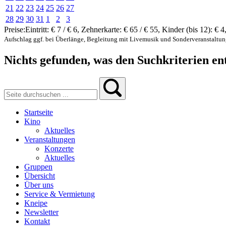
21
22
23
24
25
26
27
28
29
30
31
1
2
3
Preise:
Eintritt:
€ 7 / € 6
,
Zehnerkarte:
€ 65 / € 55
,
Kinder (bis 12):
€ 4
Aufschlag ggf. bei Überlänge, Begleitung mit Livemusik und Sonderveranstaltu
Nichts gefunden, was den Suchkriterien ent
Startseite
Kino
Aktuelles
Veranstaltungen
Konzerte
Aktuelles
Gruppen
Übersicht
Über uns
Service & Vermietung
Kneipe
Newsletter
Kontakt