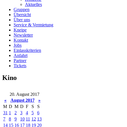
Aktuelles
Gruppen
Übersicht
Über uns
Service & Vermietung
Kneipe
Newsletter
Kontakt
Jobs
Einlasskriterien
Anfahrt
Partner
Tickets
Kino
20. August 2017
«
August 2017
»
M
D
M
D
F
S
S
31
1
2
3
4
5
6
7
8
9
10
11
12
13
14
15
16
17
18
19
20