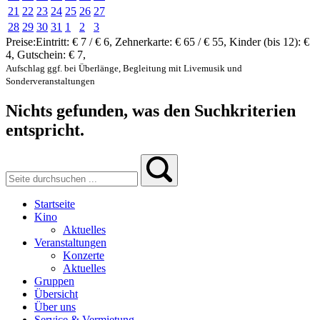
21
22
23
24
25
26
27
28
29
30
31
1
2
3
Preise:
Eintritt:
€ 7 / € 6
,
Zehnerkarte:
€ 65 / € 55
,
Kinder (bis 12):
€
4
,
Gutschein:
€ 7
,
Aufschlag ggf. bei Überlänge, Begleitung mit Livemusik und
Sonderveranstaltungen
Nichts gefunden, was den Suchkriterien
entspricht.
Startseite
Kino
Aktuelles
Veranstaltungen
Konzerte
Aktuelles
Gruppen
Übersicht
Über uns
Service & Vermietung