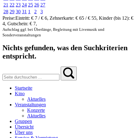
21
22
23
24
25
26
27
28
29
30
31
1
2
3
Preise:
Eintritt:
€ 7 / € 6
,
Zehnerkarte:
€ 65 / € 55
,
Kinder (bis 12):
€
4
,
Gutschein:
€ 7
,
Aufschlag ggf. bei Überlänge, Begleitung mit Livemusik und
Sonderveranstaltungen
Nichts gefunden, was den Suchkriterien
entspricht.
Startseite
Kino
Aktuelles
Veranstaltungen
Konzerte
Aktuelles
Gruppen
Übersicht
Über uns
Service & Vermietung