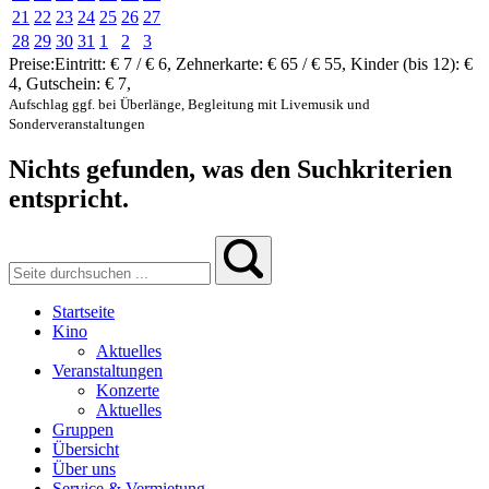
21
22
23
24
25
26
27
28
29
30
31
1
2
3
Preise:
Eintritt:
€ 7 / € 6
,
Zehnerkarte:
€ 65 / € 55
,
Kinder (bis 12):
€
4
,
Gutschein:
€ 7
,
Aufschlag ggf. bei Überlänge, Begleitung mit Livemusik und
Sonderveranstaltungen
Nichts gefunden, was den Suchkriterien
entspricht.
Startseite
Kino
Aktuelles
Veranstaltungen
Konzerte
Aktuelles
Gruppen
Übersicht
Über uns
Service & Vermietung