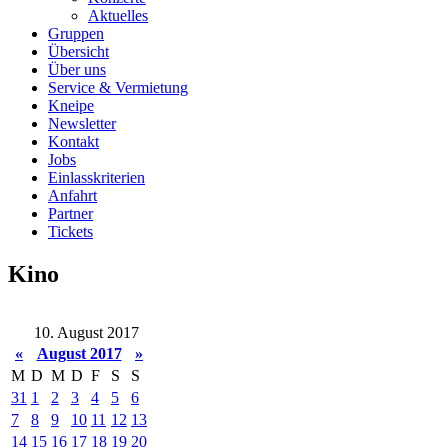
Aktuelles
Gruppen
Übersicht
Über uns
Service & Vermietung
Kneipe
Newsletter
Kontakt
Jobs
Einlasskriterien
Anfahrt
Partner
Tickets
Kino
10. August 2017
«
August 2017
»
M
D
M
D
F
S
S
31
1
2
3
4
5
6
7
8
9
10
11
12
13
14
15
16
17
18
19
20