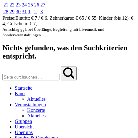
21
22
23
24
25
26
27
28
29
30
31
1
2
3
Preise:
Eintritt:
€ 7 / € 6
,
Zehnerkarte:
€ 65 / € 55
,
Kinder (bis 12):
€
4
,
Gutschein:
€ 7
,
Aufschlag ggf. bei Überlänge, Begleitung mit Livemusik und
Sonderveranstaltungen
Nichts gefunden, was den Suchkriterien
entspricht.
Startseite
Kino
Aktuelles
Veranstaltungen
Konzerte
Aktuelles
Gruppen
Übersicht
Über uns
Service & Vermietung