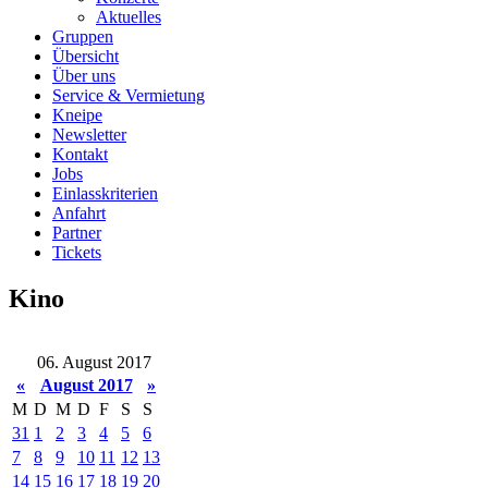
Aktuelles
Gruppen
Übersicht
Über uns
Service & Vermietung
Kneipe
Newsletter
Kontakt
Jobs
Einlasskriterien
Anfahrt
Partner
Tickets
Kino
06. August 2017
«
August 2017
»
M
D
M
D
F
S
S
31
1
2
3
4
5
6
7
8
9
10
11
12
13
14
15
16
17
18
19
20