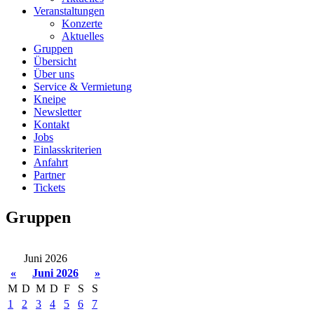
Veranstaltungen
Konzerte
Aktuelles
Gruppen
Übersicht
Über uns
Service & Vermietung
Kneipe
Newsletter
Kontakt
Jobs
Einlasskriterien
Anfahrt
Partner
Tickets
Gruppen
Juni 2026
«
Juni 2026
»
M
D
M
D
F
S
S
1
2
3
4
5
6
7