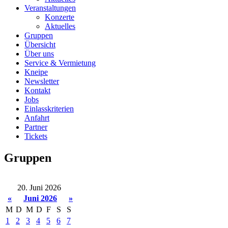
Veranstaltungen
Konzerte
Aktuelles
Gruppen
Übersicht
Über uns
Service & Vermietung
Kneipe
Newsletter
Kontakt
Jobs
Einlasskriterien
Anfahrt
Partner
Tickets
Gruppen
20. Juni 2026
«
Juni 2026
»
M
D
M
D
F
S
S
1
2
3
4
5
6
7