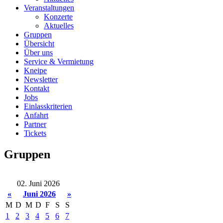
Veranstaltungen
Konzerte
Aktuelles
Gruppen
Übersicht
Über uns
Service & Vermietung
Kneipe
Newsletter
Kontakt
Jobs
Einlasskriterien
Anfahrt
Partner
Tickets
Gruppen
02. Juni 2026
«
Juni 2026
»
M
D
M
D
F
S
S
1
2
3
4
5
6
7