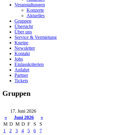
Veranstaltungen
Konzerte
Aktuelles
Gruppen
Übersicht
Über uns
Service & Vermietung
Kneipe
Newsletter
Kontakt
Jobs
Einlasskriterien
Anfahrt
Partner
Tickets
Gruppen
17. Juni 2026
«
Juni 2026
»
M
D
M
D
F
S
S
1
2
3
4
5
6
7