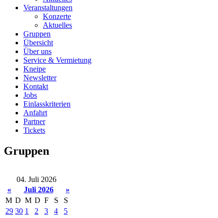
Veranstaltungen
Konzerte
Aktuelles
Gruppen
Übersicht
Über uns
Service & Vermietung
Kneipe
Newsletter
Kontakt
Jobs
Einlasskriterien
Anfahrt
Partner
Tickets
Gruppen
04. Juli 2026
«
Juli 2026
»
M
D
M
D
F
S
S
29
30
1
2
3
4
5