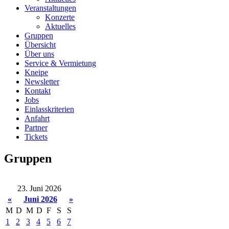
Veranstaltungen
Konzerte
Aktuelles
Gruppen
Übersicht
Über uns
Service & Vermietung
Kneipe
Newsletter
Kontakt
Jobs
Einlasskriterien
Anfahrt
Partner
Tickets
Gruppen
23. Juni 2026
«
Juni 2026
»
M
D
M
D
F
S
S
1
2
3
4
5
6
7