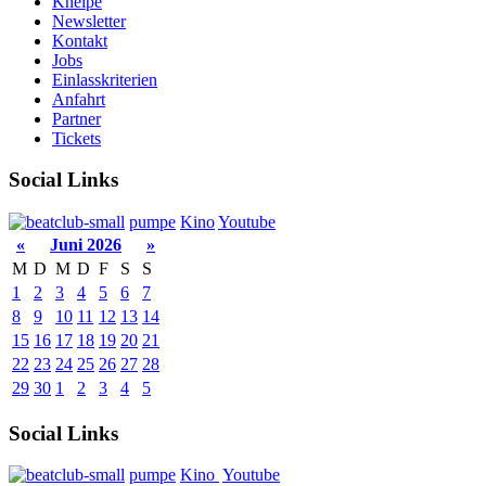
Kneipe
Newsletter
Kontakt
Jobs
Einlasskriterien
Anfahrt
Partner
Tickets
Social Links
pumpe
Kino
Youtube
«
Juni 2026
»
M
D
M
D
F
S
S
1
2
3
4
5
6
7
8
9
10
11
12
13
14
15
16
17
18
19
20
21
22
23
24
25
26
27
28
29
30
1
2
3
4
5
Social Links
pumpe
Kino
Youtube