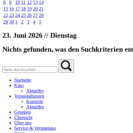
8
9
10
11
12
13
14
15
16
17
18
19
20
21
22
23
24
25
26
27
28
29
30
1
2
3
4
5
23. Juni 2026 // Dienstag
Nichts gefunden, was den Suchkriterien ent
Startseite
Kino
Aktuelles
Veranstaltungen
Konzerte
Aktuelles
Gruppen
Übersicht
Über uns
Service & Vermietung