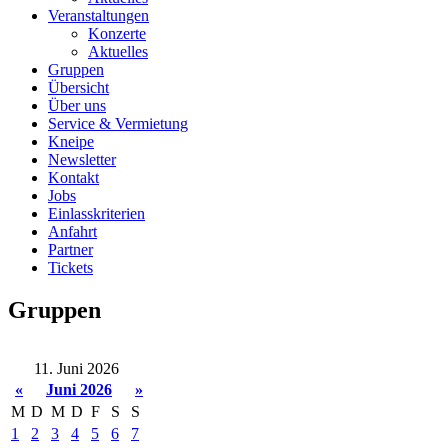
Veranstaltungen
Konzerte
Aktuelles
Gruppen
Übersicht
Über uns
Service & Vermietung
Kneipe
Newsletter
Kontakt
Jobs
Einlasskriterien
Anfahrt
Partner
Tickets
Gruppen
11. Juni 2026
«
Juni 2026
»
M
D
M
D
F
S
S
1
2
3
4
5
6
7