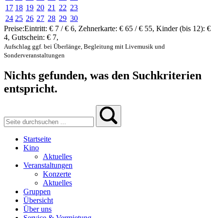
17
18
19
20
21
22
23
24
25
26
27
28
29
30
Preise:
Eintritt:
€ 7 / € 6
,
Zehnerkarte:
€ 65 / € 55
,
Kinder (bis 12):
€
4
,
Gutschein:
€ 7
,
Aufschlag ggf. bei Überlänge, Begleitung mit Livemusik und
Sonderveranstaltungen
Nichts gefunden, was den Suchkriterien
entspricht.
Startseite
Kino
Aktuelles
Veranstaltungen
Konzerte
Aktuelles
Gruppen
Übersicht
Über uns
Service & Vermietung