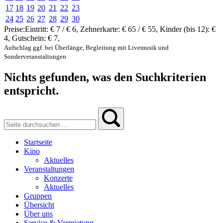
17
18
19
20
21
22
23
24
25
26
27
28
29
30
Preise:
Eintritt:
€ 7 / € 6
,
Zehnerkarte:
€ 65 / € 55
,
Kinder (bis 12):
€
4
,
Gutschein:
€ 7
,
Aufschlag ggf. bei Überlänge, Begleitung mit Livemusik und
Sonderveranstaltungen
Nichts gefunden, was den Suchkriterien
entspricht.
Startseite
Kino
Aktuelles
Veranstaltungen
Konzerte
Aktuelles
Gruppen
Übersicht
Über uns
Service & Vermietung