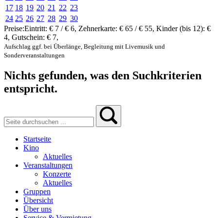
17
18
19
20
21
22
23
24
25
26
27
28
29
30
Preise:
Eintritt:
€ 7 / € 6
,
Zehnerkarte:
€ 65 / € 55
,
Kinder (bis 12):
€
4
,
Gutschein:
€ 7
,
Aufschlag ggf. bei Überlänge, Begleitung mit Livemusik und
Sonderveranstaltungen
Nichts gefunden, was den Suchkriterien
entspricht.
Startseite
Kino
Aktuelles
Veranstaltungen
Konzerte
Aktuelles
Gruppen
Übersicht
Über uns
Service & Vermietung