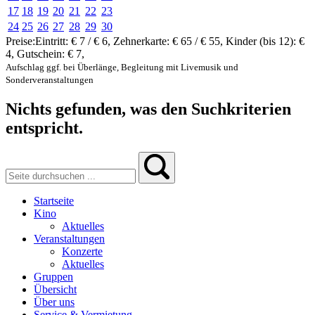
17
18
19
20
21
22
23
24
25
26
27
28
29
30
Preise:
Eintritt:
€ 7 / € 6
,
Zehnerkarte:
€ 65 / € 55
,
Kinder (bis 12):
€
4
,
Gutschein:
€ 7
,
Aufschlag ggf. bei Überlänge, Begleitung mit Livemusik und
Sonderveranstaltungen
Nichts gefunden, was den Suchkriterien
entspricht.
Startseite
Kino
Aktuelles
Veranstaltungen
Konzerte
Aktuelles
Gruppen
Übersicht
Über uns
Service & Vermietung