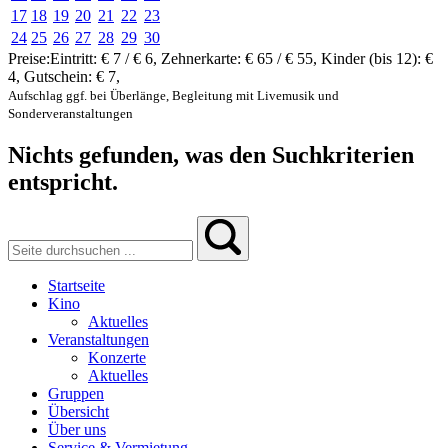
17
18
19
20
21
22
23
24
25
26
27
28
29
30
Preise:
Eintritt:
€ 7 / € 6
,
Zehnerkarte:
€ 65 / € 55
,
Kinder (bis 12):
€
4
,
Gutschein:
€ 7
,
Aufschlag ggf. bei Überlänge, Begleitung mit Livemusik und
Sonderveranstaltungen
Nichts gefunden, was den Suchkriterien
entspricht.
Startseite
Kino
Aktuelles
Veranstaltungen
Konzerte
Aktuelles
Gruppen
Übersicht
Über uns
Service & Vermietung