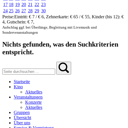
17
18
19
20
21
22
23
24
25
26
27
28
29
30
Preise:
Eintritt:
€ 7 / € 6
,
Zehnerkarte:
€ 65 / € 55
,
Kinder (bis 12):
€
4
,
Gutschein:
€ 7
,
Aufschlag ggf. bei Überlänge, Begleitung mit Livemusik und
Sonderveranstaltungen
Nichts gefunden, was den Suchkriterien
entspricht.
Startseite
Kino
Aktuelles
Veranstaltungen
Konzerte
Aktuelles
Gruppen
Übersicht
Über uns
Service & Vermietung