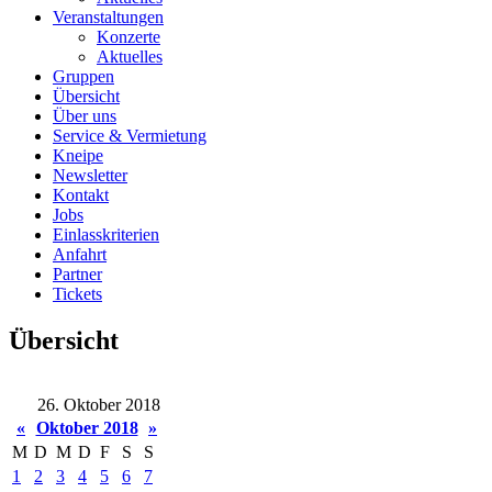
Veranstaltungen
Konzerte
Aktuelles
Gruppen
Übersicht
Über uns
Service & Vermietung
Kneipe
Newsletter
Kontakt
Jobs
Einlasskriterien
Anfahrt
Partner
Tickets
Übersicht
26. Oktober 2018
«
Oktober 2018
»
M
D
M
D
F
S
S
1
2
3
4
5
6
7