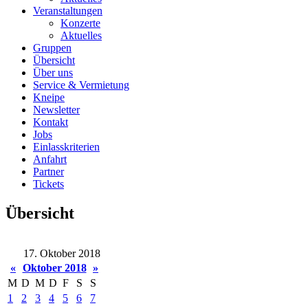
Veranstaltungen
Konzerte
Aktuelles
Gruppen
Übersicht
Über uns
Service & Vermietung
Kneipe
Newsletter
Kontakt
Jobs
Einlasskriterien
Anfahrt
Partner
Tickets
Übersicht
17. Oktober 2018
«
Oktober 2018
»
M
D
M
D
F
S
S
1
2
3
4
5
6
7