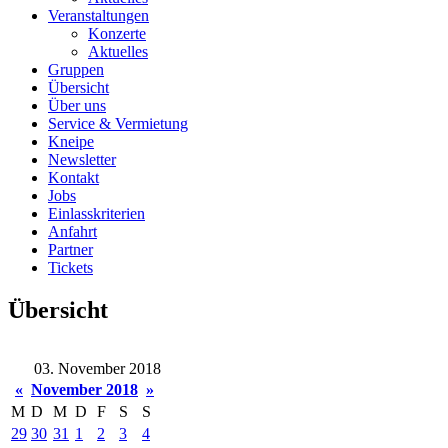
Veranstaltungen
Konzerte
Aktuelles
Gruppen
Übersicht
Über uns
Service & Vermietung
Kneipe
Newsletter
Kontakt
Jobs
Einlasskriterien
Anfahrt
Partner
Tickets
Übersicht
03. November 2018
«
November 2018
»
M
D
M
D
F
S
S
29
30
31
1
2
3
4