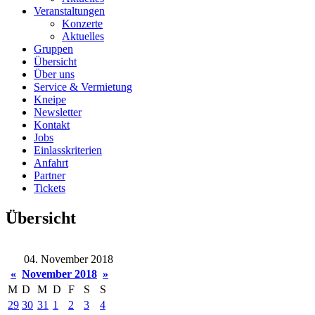
Veranstaltungen
Konzerte
Aktuelles
Gruppen
Übersicht
Über uns
Service & Vermietung
Kneipe
Newsletter
Kontakt
Jobs
Einlasskriterien
Anfahrt
Partner
Tickets
Übersicht
04. November 2018
«
November 2018
»
M
D
M
D
F
S
S
29
30
31
1
2
3
4