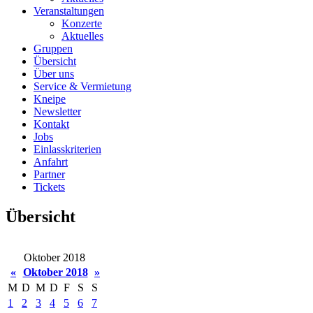
Veranstaltungen
Konzerte
Aktuelles
Gruppen
Übersicht
Über uns
Service & Vermietung
Kneipe
Newsletter
Kontakt
Jobs
Einlasskriterien
Anfahrt
Partner
Tickets
Übersicht
Oktober 2018
«
Oktober 2018
»
M
D
M
D
F
S
S
1
2
3
4
5
6
7