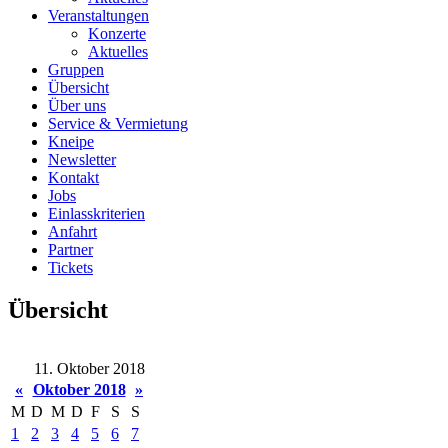
Veranstaltungen
Konzerte
Aktuelles
Gruppen
Übersicht
Über uns
Service & Vermietung
Kneipe
Newsletter
Kontakt
Jobs
Einlasskriterien
Anfahrt
Partner
Tickets
Übersicht
11. Oktober 2018
«
Oktober 2018
»
M
D
M
D
F
S
S
1
2
3
4
5
6
7