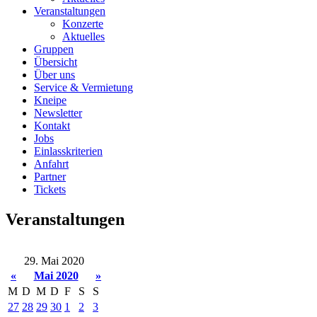
Veranstaltungen
Konzerte
Aktuelles
Gruppen
Übersicht
Über uns
Service & Vermietung
Kneipe
Newsletter
Kontakt
Jobs
Einlasskriterien
Anfahrt
Partner
Tickets
Veranstaltungen
29. Mai 2020
«
Mai 2020
»
M
D
M
D
F
S
S
27
28
29
30
1
2
3