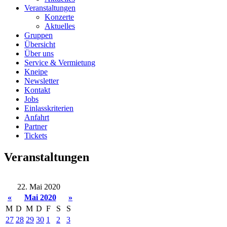
Veranstaltungen
Konzerte
Aktuelles
Gruppen
Übersicht
Über uns
Service & Vermietung
Kneipe
Newsletter
Kontakt
Jobs
Einlasskriterien
Anfahrt
Partner
Tickets
Veranstaltungen
22. Mai 2020
«
Mai 2020
»
M
D
M
D
F
S
S
27
28
29
30
1
2
3