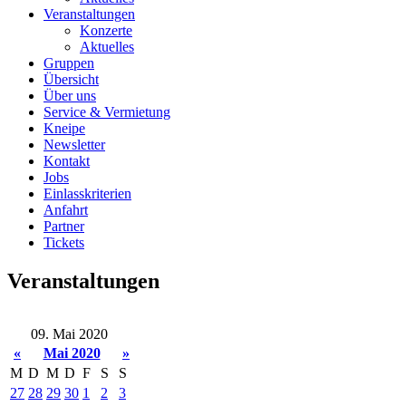
Veranstaltungen
Konzerte
Aktuelles
Gruppen
Übersicht
Über uns
Service & Vermietung
Kneipe
Newsletter
Kontakt
Jobs
Einlasskriterien
Anfahrt
Partner
Tickets
Veranstaltungen
09. Mai 2020
«
Mai 2020
»
M
D
M
D
F
S
S
27
28
29
30
1
2
3