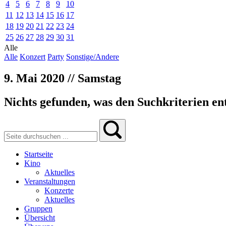
4
5
6
7
8
9
10
11
12
13
14
15
16
17
18
19
20
21
22
23
24
25
26
27
28
29
30
31
Alle
Alle
Konzert
Party
Sonstige/Andere
9. Mai 2020 // Samstag
Nichts gefunden, was den Suchkriterien ent
Startseite
Kino
Aktuelles
Veranstaltungen
Konzerte
Aktuelles
Gruppen
Übersicht