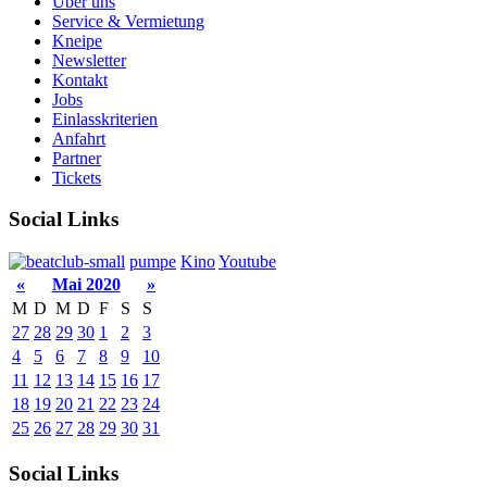
Über uns
Service & Vermietung
Kneipe
Newsletter
Kontakt
Jobs
Einlasskriterien
Anfahrt
Partner
Tickets
Social Links
pumpe
Kino
Youtube
«
Mai 2020
»
M
D
M
D
F
S
S
27
28
29
30
1
2
3
4
5
6
7
8
9
10
11
12
13
14
15
16
17
18
19
20
21
22
23
24
25
26
27
28
29
30
31
Social Links