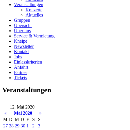
Veranstaltungen
Konzerte
Aktuelles
Gruppen
Übersicht
Über uns
Service & Vermietung
Kneipe
Newsletter
Kontakt
Jobs
Einlasskriterien
Anfahrt
Partner
Tickets
Veranstaltungen
12. Mai 2020
«
Mai 2020
»
M
D
M
D
F
S
S
27
28
29
30
1
2
3