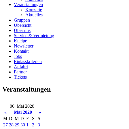
Veranstaltungen
Konzerte
Aktuelles
Gruppen
Übersicht
Über uns
Service & Vermietung
Kneipe
Newsletter
Kontakt
Jobs
Einlasskriterien
Anfahrt
Partner
Tickets
Veranstaltungen
06. Mai 2020
«
Mai 2020
»
M
D
M
D
F
S
S
27
28
29
30
1
2
3