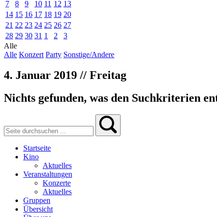
7
8
9
10
11
12
13
14
15
16
17
18
19
20
21
22
23
24
25
26
27
28
29
30
31
1
2
3
Alle
Alle
Konzert
Party
Sonstige/Andere
4. Januar 2019 // Freitag
Nichts gefunden, was den Suchkriterien ent
Startseite
Kino
Aktuelles
Veranstaltungen
Konzerte
Aktuelles
Gruppen
Übersicht