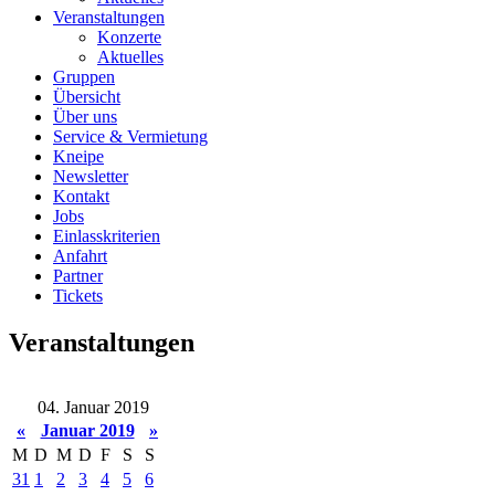
Veranstaltungen
Konzerte
Aktuelles
Gruppen
Übersicht
Über uns
Service & Vermietung
Kneipe
Newsletter
Kontakt
Jobs
Einlasskriterien
Anfahrt
Partner
Tickets
Veranstaltungen
04. Januar 2019
«
Januar 2019
»
M
D
M
D
F
S
S
31
1
2
3
4
5
6