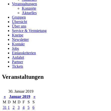
Veranstaltungen
Konzerte
Aktuelles
Gruppen
Übersicht
Über uns
Service & Vermietung
Kneipe
Newsletter
Kontakt
Jobs
Einlasskriterien
Anfahrt
Partner
Tickets
Veranstaltungen
30. Januar 2019
«
Januar 2019
»
M
D
M
D
F
S
S
31
1
2
3
4
5
6