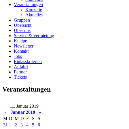
Veranstaltungen
Konzerte
Aktuelles
Gruppen
Übersicht
Über uns
Service & Vermietung
Kneipe
Newsletter
Kontakt
Jobs
Einlasskriterien
Anfahrt
Partner
Tickets
Veranstaltungen
11. Januar 2019
«
Januar 2019
»
M
D
M
D
F
S
S
31
1
2
3
4
5
6