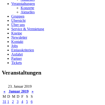
Veranstaltungen
Konzerte
Aktuelles
Gruppen
Übersicht
Über uns
Service & Vermietung
Kneipe
Newsletter
Kontakt
Jobs
Einlasskriterien
Anfahrt
Partner
Tickets
Veranstaltungen
23. Januar 2019
«
Januar 2019
»
M
D
M
D
F
S
S
31
1
2
3
4
5
6