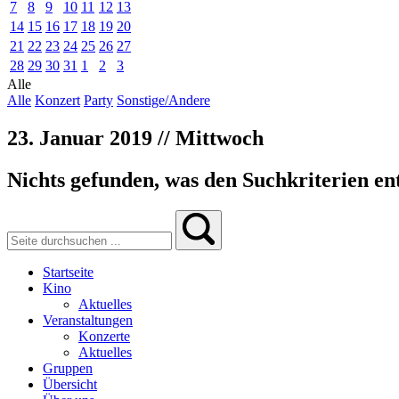
7
8
9
10
11
12
13
14
15
16
17
18
19
20
21
22
23
24
25
26
27
28
29
30
31
1
2
3
Alle
Alle
Konzert
Party
Sonstige/Andere
23. Januar 2019 // Mittwoch
Nichts gefunden, was den Suchkriterien ent
Startseite
Kino
Aktuelles
Veranstaltungen
Konzerte
Aktuelles
Gruppen
Übersicht