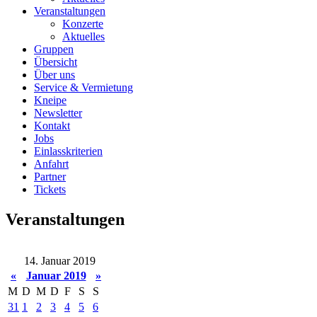
Veranstaltungen
Konzerte
Aktuelles
Gruppen
Übersicht
Über uns
Service & Vermietung
Kneipe
Newsletter
Kontakt
Jobs
Einlasskriterien
Anfahrt
Partner
Tickets
Veranstaltungen
14. Januar 2019
«
Januar 2019
»
M
D
M
D
F
S
S
31
1
2
3
4
5
6